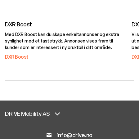
DXR Boost
DX
Med DXR Boost kan du skape enkeltannonser og ekstra
Vi 
synlighet med et tastetrykk. Annonsen vises fram til
ut 
kunder som er interessert i ny bruktbil i ditt område.
bes
DXR Boost
DXR
DRIVE Mobility AS
info@drive.no