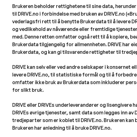
Brukeren beholder rettighetene til sine data, herunder 
til DRIVE.no i forbindelse med bruken av DRIVE.no («Br
vederlagsfri rett til å benytte Brukerdata til å levere D
og vedlikehold av nåværende eller fremtidige tjeneste
med. Denne retten omfatter også rett til å kopiere, bea
Brukerdata tilgjengelig for allmennheten. DRIVE har e
Brukerdata, og kan gi tilsvarende rettigheter til tredj
DRIVE kan selv eller ved andre selskaper i konsernet el
levere DRIVE.no, til statistiske formål og til å forbedr
omfatter ikke bruk av Brukerdata som inkluderer per
for slikt bruk.
DRIVE eller DRIVEs underleverandører og lisengivere h
DRIVEs øvrige tjenester, samt data som legges inn av 
tredjeparter som er koblet til DRIVE.no. Brukeren kan 
Brukeren har anledning til å bruke DRIVE.no.