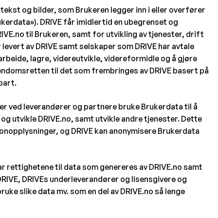
tekst og bilder, som Brukeren legger inn i eller overfører
ukerdata»). DRIVE får imidlertid en ubegrenset og
RIVE.no til Brukeren, samt for utvikling av tjenester, drift
r levert av DRIVE samt selskaper som DRIVE har avtale
rbeide, lagre, videreutvikle, videreformidle og å gjøre
iendomsretten til det som frembringes av DRIVE basert på
epart.
ler ved leverandører og partnere bruke Brukerdata til å
e og utvikle DRIVE.no, samt utvikle andre tjenester. Dette
sonopplysninger, og DRIVE kan anonymisere Brukerdata
ar rettighetene til data som genereres av DRIVE.no samt
DRIVE, DRIVEs underleverandører og lisensgivere og
bruke slike data mv. som en del av DRIVE.no så lenge