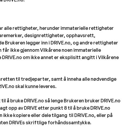
r alle rettigheter, herunder immaterielle rettigheter
 varemerker, designrettigheter, opphavsrett,
e Brukeren legger inn i DRIVE.no, og andre rettigheter
en får ikke gjennom Vilkårene noen immaterielle
e DRIVE.no om ikke annet er eksplisitt angitt i Vilkårene
etten til tredjeparter, samt å inneha alle nødvendige
RIVE.no skal kunne leveres.
 til å bruke DRIVE.no så lenge Brukeren bruker DRIVE.no
agt opp av DRIVE etter punkt 8 til å bruke DRIVE.no
kke kopiere eller dele tilgang til DRIVE.no, eller på
 uten DRIVEs skriftlige forhåndssamtykke.