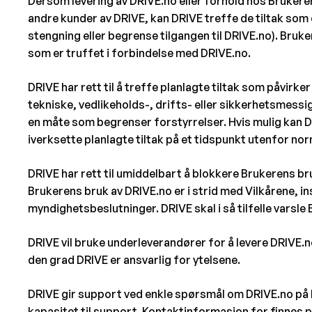
Dersom levering av DRIVE.no eller forhold hos Brukere
andre kunder av DRIVE, kan DRIVE treffe de tiltak so
stengning eller begrense tilgangen til DRIVE.no). Bruke
som er truffet i forbindelse med DRIVE.no.
DRIVE har rett til å treffe planlagte tiltak som påvirk
tekniske, vedlikeholds-, drifts- eller sikkerhetsmessi
en måte som begrenser forstyrrelser. Hvis mulig kan D
iverksette planlagte tiltak på et tidspunkt utenfor no
DRIVE har rett til umiddelbart å blokkere Brukerens b
Brukerens bruk av DRIVE.no er i strid med Vilkårene, in
myndighetsbeslutninger. DRIVE skal i så tilfelle varsl
DRIVE vil bruke underleverandører for å levere DRIVE.n
den grad DRIVE er ansvarlig for ytelsene.
DRIVE gir support ved enkle spørsmål om DRIVE.no på 
kapasitet til support. Kontaktinformasjon for finnes 