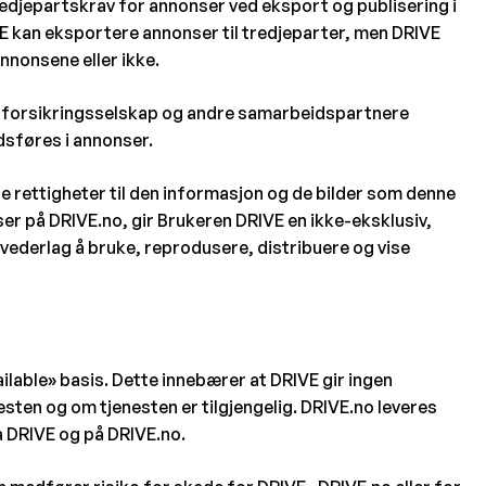
tredjepartskrav for annonser ved eksport og publisering i
VE kan eksportere annonser til tredjeparter, men DRIVE
annonsene eller ikke.
 og forsikringsselskap og andre samarbeidspartnere
dsføres i annonser.
le rettigheter til den informasjon og de bilder som denne
er på DRIVE.no, gir Brukeren DRIVE en ikke-eksklusiv,
en vederlag å bruke, reprodusere, distribuere og vise
ailable» basis. Dette innebærer at DRIVE gir ingen
nesten og om tjenesten er tilgjengelig. DRIVE.no leveres
a DRIVE og på DRIVE.no.