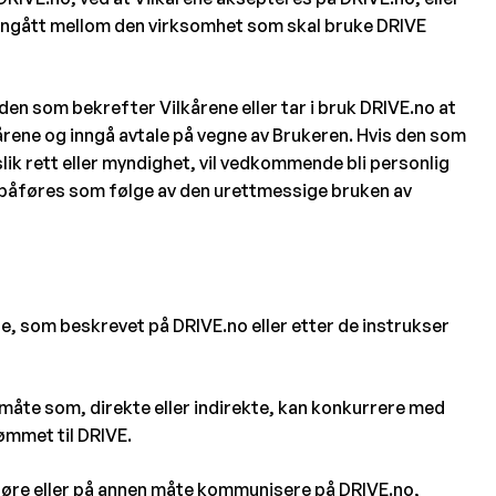
 inngått mellom den virksomhet som skal bruke DRIVE
en som bekrefter Vilkårene eller tar i bruk DRIVE.no at
kårene og inngå avtale på vegne av Brukeren. Hvis den som
slik rett eller myndighet, vil vedkommende bli personlig
E påføres som følge av den urettmessige bruken av
e, som beskrevet på DRIVE.no eller etter de instrukser
n måte som, direkte eller indirekte, kan konkurrere med
ømmet til DRIVE.
sføre eller på annen måte kommunisere på DRIVE.no,