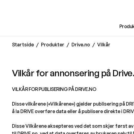
til hovedinnhold
Produk
Startside
Produkter
Drive.no
Vilkår
Vilkår for annonsering på Drive
VILKÅR FOR PUBLISERING PÅ DRIVE.NO
Disse vilkårene («Vilkårene») gjelder publisering på D
å la DRIVE overføre data eller å publisere direkte i DRI
Disse Vilkårene aksepteres ved det som skjer først av
til DRIVE.no, ved at data overføres av brukeren selv ti