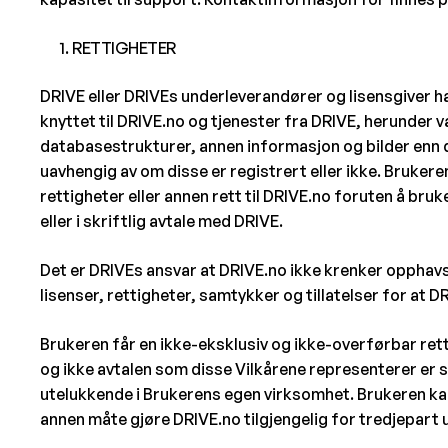
RETTIGHETER
DRIVE eller DRIVEs underleverandører og lisensgiver ha
knyttet til DRIVE.no og tjenester fra DRIVE, herunder
databasestrukturer, annen informasjon og bilder enn d
uavhengig av om disse er registrert eller ikke. Bruker
rettigheter eller annen rett til DRIVE.no foruten å bruk
eller i skriftlig avtale med DRIVE.
Det er DRIVEs ansvar at DRIVE.no ikke krenker opphavsr
lisenser, rettigheter, samtykker og tillatelser for at D
Brukeren får en ikke-eksklusiv og ikke-overførbar rett
og ikke avtalen som disse Vilkårene representerer er s
utelukkende i Brukerens egen virksomhet. Brukeren kan i
annen måte gjøre DRIVE.no tilgjengelig for tredjepart