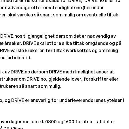
n medfører risiko for skade for DRIVE, DRIVE.no eller for
m er nødvendige etter omstendighetene (herunder
ren skal varsles så snart som mulig om eventuelle tiltak
er DRIVE.nos tilgjengelighet dersom det er nødvendig av
ge årsaker. DRIVE skal utføre slike tiltak omgående og på
RIVE varsle Brukeren før tiltak iverksettes og om mulig
rmal arbeidstid.
ruk av DRIVE.no dersom DRIVE med rimelighet anser at
strukser om DRIVE.no, gjeldende lover, forskrifter eller
e Brukeren så snart som mulig.
o, og DRIVE er ansvarlig for underleverandørenes ytelser i
hverdager mellom kl. 0800 og 1600 forutsatt at det er
på DRIVE.no.