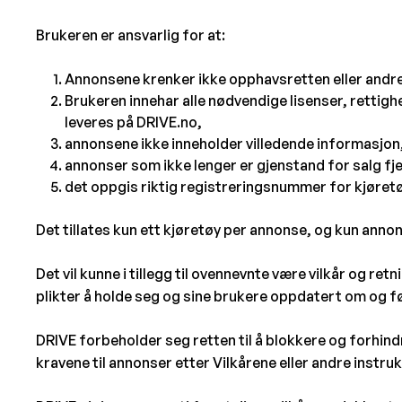
Brukeren er ansvarlig for at:
Annonsene krenker ikke opphavsretten eller andre 
Brukeren innehar alle nødvendige lisenser, rettigh
leveres på DRIVE.no,
annonsene ikke inneholder villedende informasjon
annonser som ikke lenger er gjenstand for salg fj
det oppgis riktig registreringsnummer for kjøre
Det tillates kun ett kjøretøy per annonse, og kun annon
Det vil kunne i tillegg til ovennevnte være vilkår og r
plikter å holde seg og sine brukere oppdatert om og f
DRIVE forbeholder seg retten til å blokkere og forhin
kravene til annonser etter Vilkårene eller andre instr