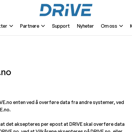
ter
Partnere
Support
Nyheter
Om oss
.no
RIVE.no enten ved å overføre data fra andre systemer, ved
VE.no.
 at det aksepteres per epost at DRIVE skal overføre data
l DRIVE.no, ved at Vilkårene aksepteres på DRIVE.no, eller