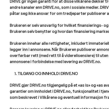
DRIVE gir ingen garanti for at disse vilkårene dekker 
andre kanaler enn DRIVE.no, som i sosiale medier. DRI
påtar seg ikke ansvar for om tredjeparter publiserer 
Brukeren er selv ansvarlig for hvilket finansierings-
Brukeren selv benytter og hvordan finansiering marke
Brukeren innehar alle rettigheter, inkludert immateriel
legger inn i annonsene. Når Brukeren publiserer annons
overførbar rett (med rett til å viderelisensiere) til ut
annonsene i forbindelse med levering av DRIVE.no.
TILGANG OG INNHOLD I DRIVE.NO
DRIVE gjør DRIVE.no tilgjengelig på et «as is» og «as av
garantier om innholdet i DRIVE.no, funksjonalitet i tje
som beskrevet i Vilkårene og eventuell informasjon fr