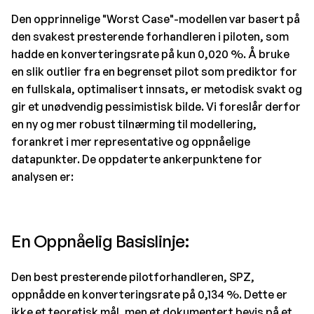
Den opprinnelige "Worst Case"-modellen var basert på
den svakest presterende forhandleren i piloten, som
hadde en konverteringsrate på kun 0,020 %. Å bruke
en slik outlier fra en begrenset pilot som prediktor for
en fullskala, optimalisert innsats, er metodisk svakt og
gir et unødvendig pessimistisk bilde. Vi foreslår derfor
en ny og mer robust tilnærming til modellering,
forankret i mer representative og oppnåelige
datapunkter. De oppdaterte ankerpunktene for
analysen er:
En Oppnåelig Basislinje:
Den best presterende pilotforhandleren, SPZ,
oppnådde en konverteringsrate på 0,134 %. Dette er
ikke et teoretisk mål, men et dokumentert bevis på et